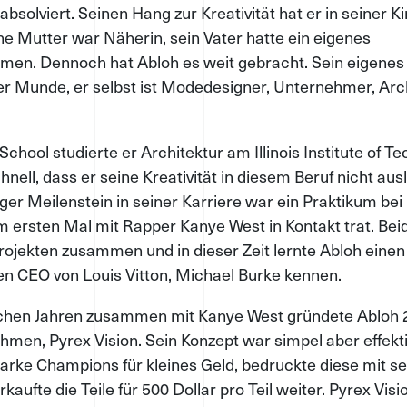
bsolviert. Seinen Hang zur Kreativität hat er in seiner K
ne Mutter war Näherin, sein Vater hatte ein eigenes
en. Dennoch hat Abloh es weit gebracht. Sein eigenes 
ller Munde, er selbst ist Modedesigner, Unternehmer, Arch
chool studierte er Architektur am Illinois Institute of Te
nell, dass er seine Kreativität in diesem Beruf nicht au
iger Meilenstein in seiner Karriere war ein Praktikum bei
m ersten Mal mit Rapper Kanye West in Kontakt trat. Bei
ojekten zusammen und in dieser Zeit lernte Abloh einen
en CEO von Louis Vitton, Michael Burke kennen.
ichen Jahren zusammen mit Kanye West gründete Abloh 
men, Pyrex Vision. Sein Konzept war simpel aber effektiv
arke Champions für kleines Geld, bedruckte diese mit s
kaufte die Teile für 500 Dollar pro Teil weiter. Pyrex Vis