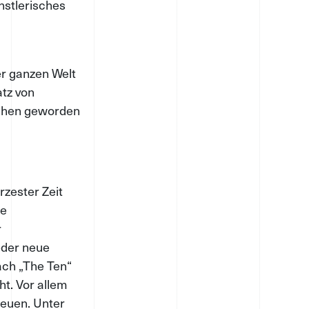
ünstlerisches
der ganzen Welt
atz von
ichen geworden
rzester Zeit
ne
r
eder neue
ach „The Ten“
ht. Vor allem
freuen. Unter