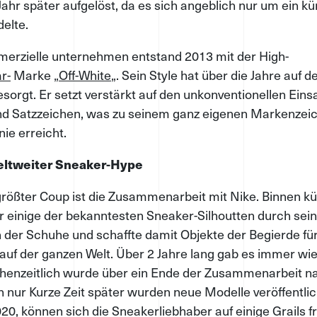
Jahr später aufgelöst, da es sich angeblich nur um ein k
delte.
erzielle unternehmen entstand 2013 mit der High-
r-
Marke „
Off-White
„. Sein Style hat über die Jahre auf 
sorgt. Er setzt verstärkt auf den unkonventionellen Eins
nd Satzzeichen, was zu seinem ganz eigenen Markenze
 nie erreicht.
eltweiter Sneaker-Hype
größter Coup ist die Zusammenarbeit mit Nike. Binnen kü
er einige der bekanntesten Sneaker-Silhoutten durch sei
 der Schuhe und schaffte damit Objekte der Begierde fü
uf der ganzen Welt. Über 2 Jahre lang gab es immer wi
henzeitlich wurde über ein Ende der Zusammenarbeit n
h nur Kurze Zeit später wurden neue Modelle veröffentlic
2020, können sich die Sneakerliebhaber auf einige Grails 