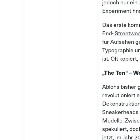
jedoch nur ein 
Experiment hn
Das erste komm
End-
Streetwea
für Aufsehen ge
Typographie u
ist. Oft kopiert,
„The Ten“ – W
Ablohs bisher 
revolutioniert 
Dekonstruktion
Sneakerheads a
Modelle. Zwisc
spekuliert, doc
jetzt, im Jahr 