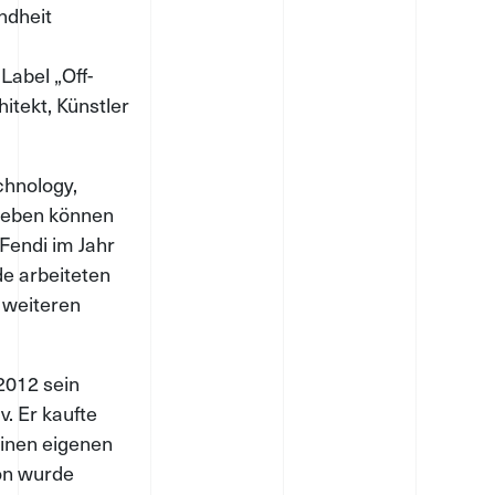
indheit
Label „Off-
itekt, Künstler
chnology,
sleben können
 Fendi im Jahr
de arbeiteten
 weiteren
2012 sein
. Er kaufte
einen eigenen
ion wurde