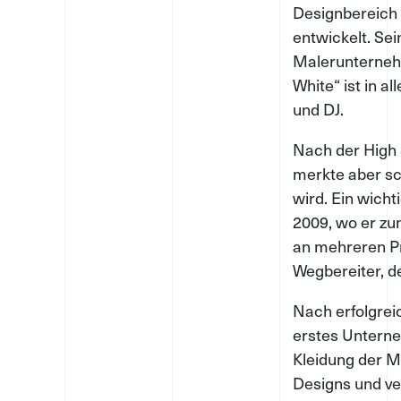
Designbereich a
entwickelt. Sei
Malerunternehm
White“ ist in a
und DJ.
Nach der High S
merkte aber sch
wird. Ein wicht
2009, wo er zu
an mehreren Pr
Wegbereiter, d
Nach erfolgre
erstes Unterneh
Kleidung der M
Designs und ver