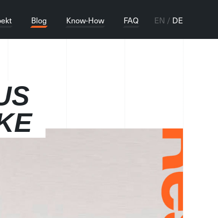
ekt
Blog
Know-How
FAQ
EN
DE
US
IKE