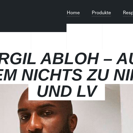
Home
Produkte
Resp
IRGIL ABLOH – A
M NICHTS ZU N
UND LV