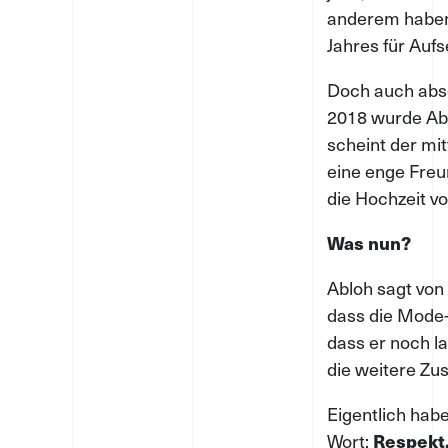
anderem haben
Jahres für Auf
Doch auch abse
2018 wurde Abl
scheint der mit
eine enge Freun
die Hochzeit vo
Was nun?
Abloh sagt von 
dass die Mode-W
dass er noch l
die weitere Zu
Eigentlich hab
Wort:
Respekt